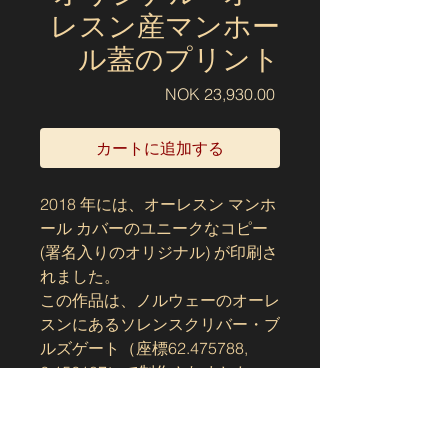
レスン産マンホー
ル蓋のプリント
価
NOK 23,930.00
格
カートに追加する
2018 年には、オーレスン マンホ
ール カバーのユニークなコピー
(署名入りのオリジナル) が印刷さ
れました。
この作品は、ノルウェーのオーレ
スンにあるソレンスクリバー・ブ
ルズゲート（座標62.475788,
6.156187）で制作されました。
耐久性のある、酸性のない特殊グ
ラフィック用紙に印刷されてお
り、無毒のインクが使用されてい