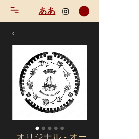
ああ
オリジナル - オー