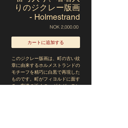
りのジクレー版画
- Holmestrand
価
NOK 2,000.00
格
カートに追加する
このジクレー版画は、町の古い紋
章に由来するホルメストランドの
モチーフを精巧に白黒で再現した
ものです。町がフィヨルドに面す
る、客港の近くのハヴネガーテン
から撮影されました。水、岸壁、
そして風が近くにあるため、シン
ボルはより重厚感を増していま
す。