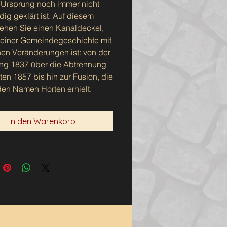
Ursprung noch immer nicht
dig geklärt ist. Auf diesem
ehen Sie einen Kanaldeckel,
l einer Gemeindegeschichte mit
hen Veränderungen ist: von der
g 1837 über die Abtrennung
ten 1857 bis hin zur Fusion, die
den Namen Horten erhielt.
In den Warenkorb
aldeckel ist ein kleines Stück
cher Architektur – die stille
r aus Gusseisen auf der Straße
ugleich ein Symbol für die
ruktur der Gemeinde,
fen, um Zeit, Wetter und
erverkehr zu trotzen. Wenn er
nem Kontext gerissen und zu
iginellen Druck wird, erhält