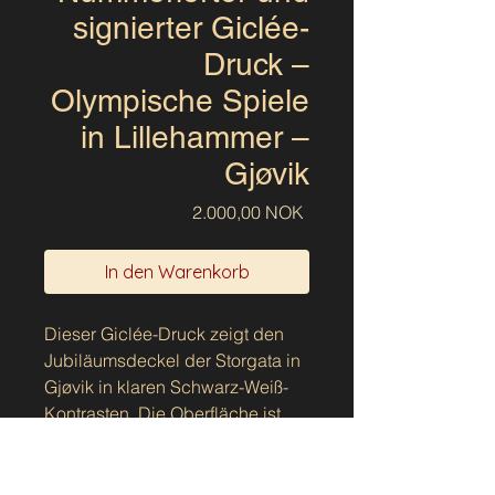
signierter Giclée-
Druck –
Olympische Spiele
in Lillehammer –
Gjøvik
Preis
2.000,00 NOK
In den Warenkorb
Dieser Giclée-Druck zeigt den
Jubiläumsdeckel der Storgata in
Gjøvik in klaren Schwarz-Weiß-
Kontrasten. Die Oberfläche ist
vom olympischen Muster
geprägt, das den Deckel
bedeckt, während das zentrale