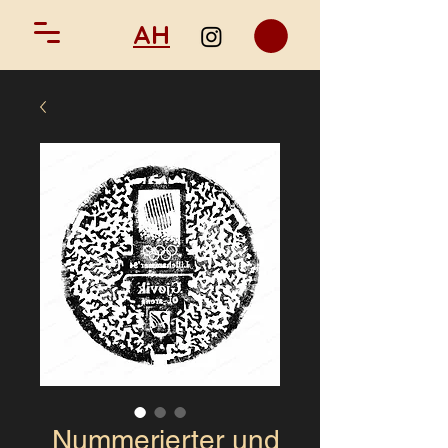
AH
Nummerierter und