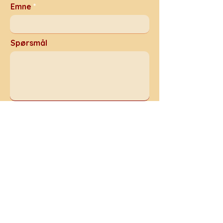
Emne
Spørsmål
Send inn
© "Kunst moet een
uiting van liefde zijn,
anders is het niets" -
Marc Chagall