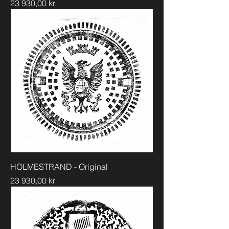
Pris
23 930,00 kr
HOLMESTRAND - Original
Pris
23 930,00 kr