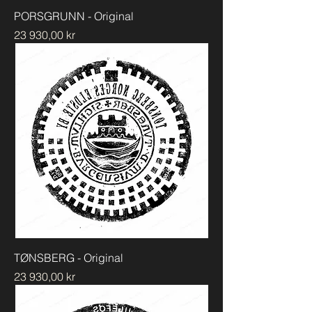
PORSGRUNN - Original
Pris
23 930,00 kr
TØNSBERG - Original
Pris
23 930,00 kr