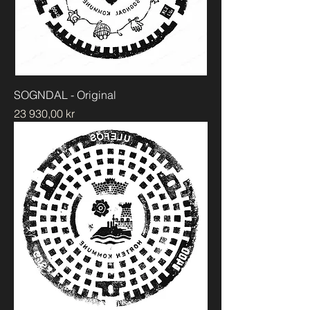
SOGNDAL - Original
Pris
23 930,00 kr