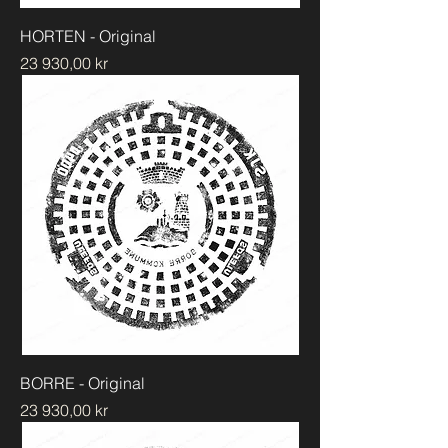
HORTEN - Original
Pris
23 930,00 kr
BORRE - Original
Pris
23 930,00 kr