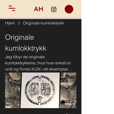
AH
Hjem
Originale kumlokktrykk
Originale
kumlokktrykk
Jeg tilbyr de originale
kumlokktrykkene, hvor hver enkelt er
unik og finnes KUN i ett eksemplar.
Disse verkene er trykket direkte i
gatemiljøet i den byen de hører til, med
miljøvennlig trykksverte på japansk
høykvalitetspapir. Hvert verk er signert
og datert. Ved kjøp følger det med et
signert ekthetssertifikat fra meg som
kunstner, som bekrefter verkets