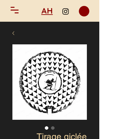
AH
Tirage giclée