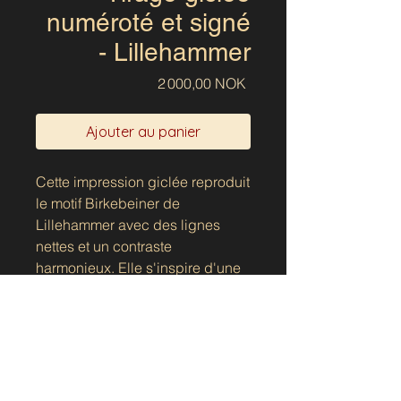
numéroté et signé
- Lillehammer
Prix
2 000,00 NOK
Ajouter au panier
Cette impression giclée reproduit
le motif Birkebeiner de
Lillehammer avec des lignes
nettes et un contraste
harmonieux. Elle s'inspire d'une
vue de la Storgata, artère
principale de la ville, où le
symbolisme des armoiries
municipales s'intègre au
quotidien tout en évoquant un
passé lointain.