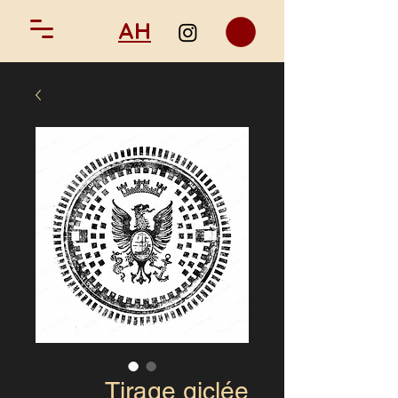
AH
Tirage giclée