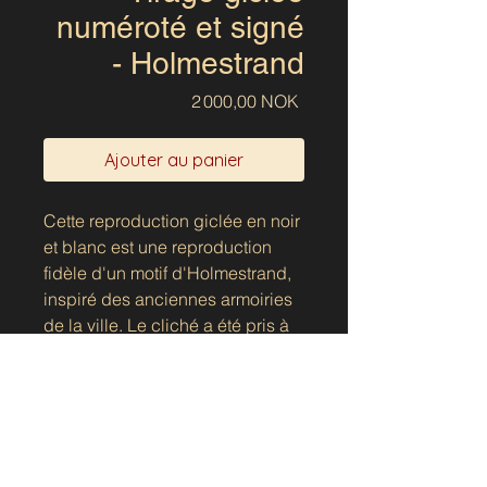
numéroté et signé
- Holmestrand
Prix
2 000,00 NOK
Ajouter au panier
Cette reproduction giclée en noir
et blanc est une reproduction
fidèle d'un motif d'Holmestrand,
inspiré des anciennes armoiries
de la ville. Le cliché a été pris à
Havnegaten, près du port de
plaisance – un point de vue où la
ville fait face au fjord et où les
symboles gagnent en intensité
grâce à la proximité de l'eau, du
quai et du vent.