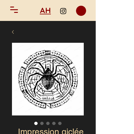
AH
Impression giclée