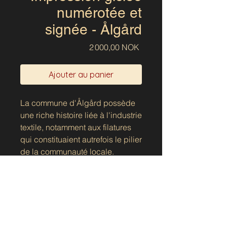
numérotée et
signée - Ålgård
Prix
2 000,00 NOK
Ajouter au panier
La commune d'Ålgård possède
une riche histoire liée à l'industrie
textile, notamment aux filatures
qui constituaient autrefois le pilier
de la communauté locale.
Réputées pour leur production
de laine et de textiles, les
filatures d'Ålgård ont créé des
emplois et forgé une forte identité
locale. Afin d'honorer cette
tradition, la commune a choisi