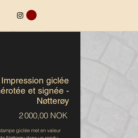
Impression giclée
rotée et signée -
Nøtterøy
Prix
2 000,00 NOK
stampe giclée met en valeur
 de Nøtterøy dans un rendu