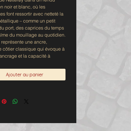
n noir et blanc, où les
es font ressortir avec netteté la
étallique – comme un petit
du port, des caprices du temps
alme du mouillage au quotidien.
f représente une ancre,
 côtier classique qui évoque à
l'ancrage et la capacité à
Ajouter au panier
stampe est limitée à 50
ires, signée et numérotée, et a
ètre d'environ 36 cm.
Chemin Tom Wilhemsens
nées : 59.255185, 10.418525.
n'inclut pas le cadre.