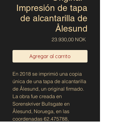
Impresión de tapa
de alcantarilla de
Ålesund
Precio
23.930,00 NOK
Agregar al carrito
En 2018 se imprimió una copia
única de una tapa de alcantarilla
de Ålesund, un original firmado.
La obra fue creada en
Sorenskriver Bullsgate en
Ålesund, Noruega, en las
coordenadas 62.475788,
6.156187
Está impreso en papel gráfico