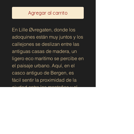
Agregar al carrito
En Lille Øvregaten, donde los
adoquines están muy juntos y los
callejones se deslizan entre las
antiguas casas de madera, un
ligero eco marítimo se percibe en
el paisaje urbano. Aquí, en el
casco antiguo de Bergen, es
fácil sentir la proximidad de la
ciudad entre las montañas y el
mar, y es precisamente por eso
que este motivo encaja tan bien
bajo los pies.
Mostrar la tapa del pozo en el
mapa
La tapa de la alcantarilla, uno de
Abra
la tapa de la alcantarilla en