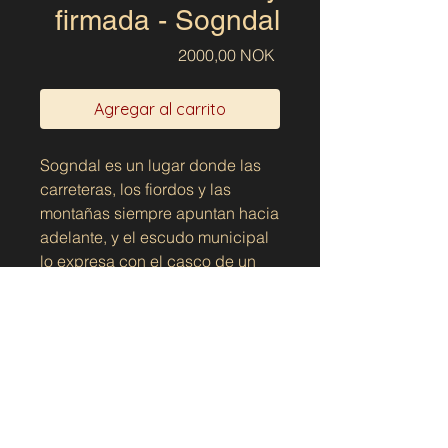
firmada - Sogndal
Precio
2000,00 NOK
Agregar al carrito
Sogndal es un lugar donde las
carreteras, los fiordos y las
montañas siempre apuntan hacia
adelante, y el escudo municipal
lo expresa con el casco de un
barco que se eleva sobre un
fondo azul. La forma redonda
puede percibirse como una S,
como un río que desciende por
la ladera o como una pista de
esquí: una pequeña historia
sobre el paisaje y el movimiento