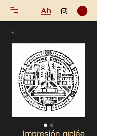
Ah
Impresión giclée