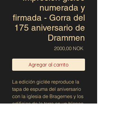
numerada y
firmada - Gorra del
175 aniversario de
Drammen
Precio
2000,00 NOK
Agregar al carrito
La edición giclée reproduce la
tapa de espuma del aniversario
con la iglesia de Bragernes y los
edificios de la torre en un blanco
y negro tranquilo y gráfico que
resalta las líneas y los contrastes
del motivo. Aquí, la celebración
de la ciudad y la infraestructura